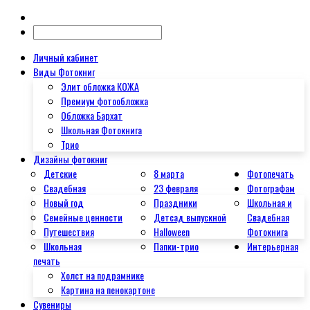
Личный кабинет
Виды Фотокниг
Элит обложка КОЖА
Премиум фотообложка
Обложка Бархат
Школьная Фотокнига
Трио
Дизайны фотокниг
Детские
8 марта
Фотопечать
Свадебная
23 февраля
Фотографам
Новый год
Праздники
Школьная и
Семейные ценности
Детсад выпускной
Свадебная
Путешествия
Halloween
Фотокнига
Школьная
Папки-трио
Интерьерная
печать
Холст на подрамнике
Картина на пенокартоне
Сувениры