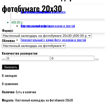
фотобумаге 20x30
Школьная и Свадебная Фотокнига
Холст на подрамнике
Вертикальный красная рамка
400.00 р.
Картина на пенокартоне
Вертикальный с фото, орденом и лентой
Формат
Горизонтальный с двумя фото, орденом и лентой
Обложка
Количество разворотов
Заказать
В закладки
В сравнение
Наличие:
Есть в наличии
Модель:
Настенный календарь на фотобумаге 20x30