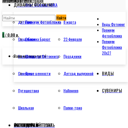
info@foto-profi.ru
Авторизация / Регистрация
ДИЗАЙНЫ ФОТОКНИГ
Элит обложка КОЖА
Найти
Детские
Премиум фотообложка
8 марта
Виды Фотокниг
Премиум
0
/
0.00 р.
фотообложка
Свадебная
Обложка Бархат
23 февраля
Премиум
Фотообложка
20x27
Ваша корзина пуста!
Новый год
Школьная Фотокнига
Праздники
ВИДЫ
Семейные ценности
Трио
Детсад выпускной
СУВЕНИРЫ
Путешествия
Halloween
Школьная
Папки-трио
ФОТОПЕЧАТЬ
ФОТОГРАФАМ
ИНТЕРЬЕРНАЯ ПЕЧАТЬ
КАЛЕНДАРЕЙ
БЕССМЕРТНЫЙ ПОЛК