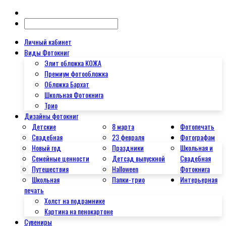
Личный кабинет
Виды Фотокниг
Элит обложка КОЖА
Премиум фотообложка
Обложка Бархат
Школьная Фотокнига
Трио
Дизайны фотокниг
Детские
8 марта
Фотопечать
Свадебная
23 февраля
Фотографам
Новый год
Праздники
Школьная и
Семейные ценности
Детсад выпускной
Свадебная
Путешествия
Halloween
Фотокнига
Школьная
Папки-трио
Интерьерная
печать
Холст на подрамнике
Картина на пенокартоне
Сувениры