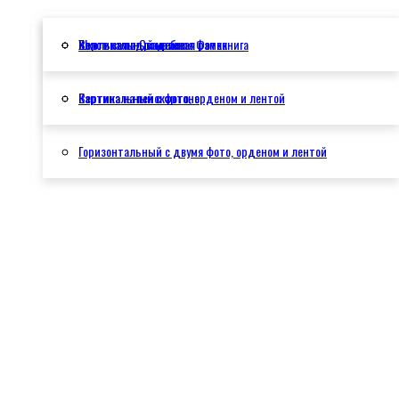
Школьная и Свадебная Фотокнига
Холст на подрамнике
Вертикальный красная рамка
Картина на пенокартоне
Вертикальный с фото, орденом и лентой
Горизонтальный с двумя фото, орденом и лентой