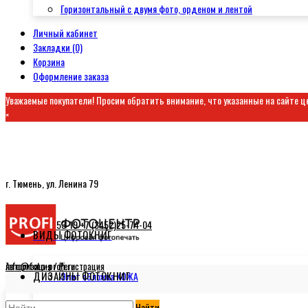
Горизонтальный с двумя фото, орденом и лентой
Личный кабинет
Закладки (0)
Корзина
Оформление заказа
Уважаемые покупатели! Просим обратить внимание, что указанные на сайте ц
×
г. Тюмень, ул. Ленина 79
+7 9-222-69-53-19
+7 (3452)25-74-04
ВИДЫ ФОТОКНИГ
info@foto-profi.ru
Авторизация / Регистрация
ДИЗАЙНЫ ФОТОКНИГ
Элит обложка КОЖА
Найти