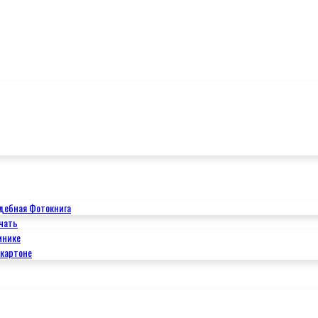
дебная Фотокнига
чать
мнике
окартоне