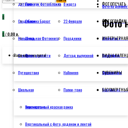
ФОТОПЕЧАТЬ
Детские
Премиум фотообложка
8 марта
Фото на докумен
0
Фото 
ФОТОГРАФАМ
Свадебная
Обложка Бархат
23 февраля
0
/
0.00 р.
ИНТЕРЬЕРНАЯ
Новый год
Школьная Фотокнига
Праздники
Школьная и
Ваша корзина пуста!
ВИДЫ КАЛЕН
Семейные ценности
Трио
Детсад выпускной
Свадебная
Холст на
СУВЕНИРЫ
Путешествия
Halloween
Фотокнига
подрамнике
БЕССМЕРТНЫ
Школьная
Папки-трио
Картина на
пенокартоне
Вертикальный красная рамка
Вертикальный с фото, орденом и лентой