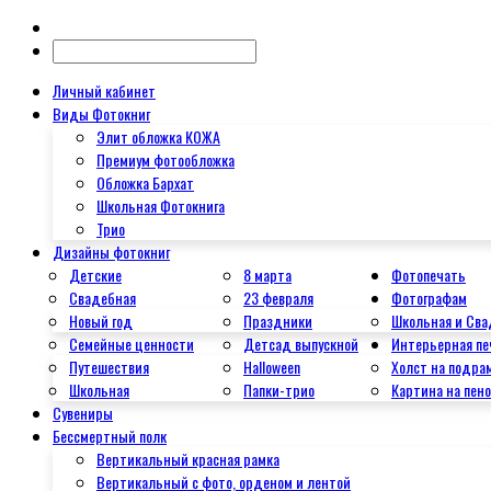
Личный кабинет
Виды Фотокниг
Элит обложка КОЖА
Премиум фотообложка
Обложка Бархат
Школьная Фотокнига
Трио
Дизайны фотокниг
Детские
8 марта
Фотопечать
Свадебная
23 февраля
Фотографам
Новый год
Праздники
Школьная и Сва
Семейные ценности
Детсад выпускной
Интерьерная пе
Путешествия
Halloween
Холст на подра
Школьная
Папки-трио
Картина на пен
Сувениры
Бессмертный полк
Вертикальный красная рамка
Вертикальный с фото, орденом и лентой