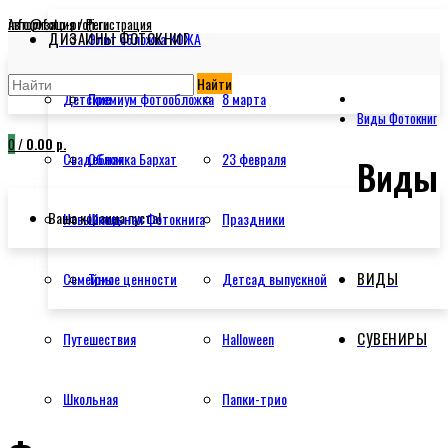
info@foto-profi.ru
Авторизация / Регистрация
ДИЗАЙНЫ ФОТОКНИГ
Элит обложка КОЖА
Найти
Детские
Премиум фотообложка
8 марта
Виды Фотокниг
0
/
0.00 р.
Свадебная
Обложка Бархат
23 февраля
Виды
Ваша корзина пуста!
Новый год
Школьная Фотокнига
Праздники
ВИДЫ
Семейные ценности
Трио
Детсад выпускной
СУВЕНИРЫ
Путешествия
Halloween
Школьная
Папки-трио