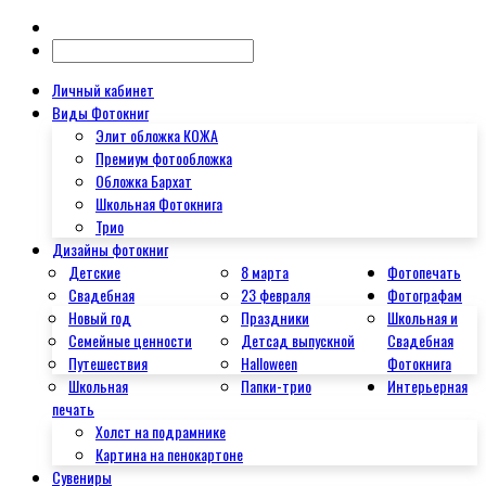
Личный кабинет
Виды Фотокниг
Элит обложка КОЖА
Премиум фотообложка
Обложка Бархат
Школьная Фотокнига
Трио
Дизайны фотокниг
Детские
8 марта
Фотопечать
Свадебная
23 февраля
Фотографам
Новый год
Праздники
Школьная и
Семейные ценности
Детсад выпускной
Свадебная
Путешествия
Halloween
Фотокнига
Школьная
Папки-трио
Интерьерная
печать
Холст на подрамнике
Картина на пенокартоне
Сувениры