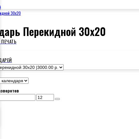
й
кидной 30x20
дарь Перекидной 30x20
 ПЕЧАТЬ
ДАРЕЙ
азворотов
Й ПОЛК